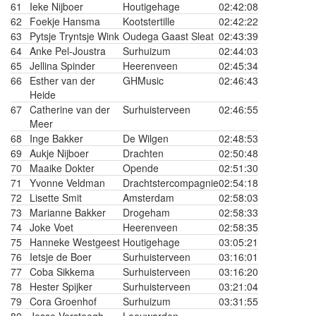
61
Ieke Nijboer
Houtigehage
02:42:08
62
Foekje Hansma
Kootstertille
02:42:22
63
Pytsje Tryntsje Wink
Oudega Gaast Sleat
02:43:39
64
Anke Pel-Joustra
Surhuizum
02:44:03
65
Jellina Spinder
Heerenveen
02:45:34
66
Esther van der
GHMusic
02:46:43
Heide
67
Catherine van der
Surhuisterveen
02:46:55
Meer
68
Inge Bakker
De Wilgen
02:48:53
69
Aukje Nijboer
Drachten
02:50:48
70
Maaike Dokter
Opende
02:51:30
71
Yvonne Veldman
Drachtstercompagnie
02:54:18
72
Lisette Smit
Amsterdam
02:58:03
73
Marianne Bakker
Drogeham
02:58:33
74
Joke Voet
Heerenveen
02:58:35
75
Hanneke Westgeest
Houtigehage
03:05:21
76
Ietsje de Boer
Surhuisterveen
03:16:01
77
Coba Sikkema
Surhuisterveen
03:16:20
78
Hester Spijker
Surhuisterveen
03:21:04
79
Cora Groenhof
Surhuizum
03:31:55