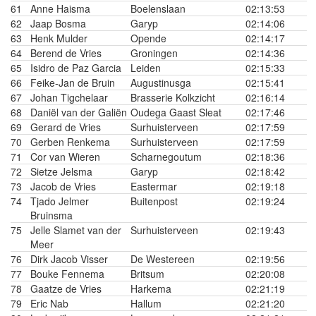
61
Anne Haisma
Boelenslaan
02:13:53
62
Jaap Bosma
Garyp
02:14:06
63
Henk Mulder
Opende
02:14:17
64
Berend de Vries
Groningen
02:14:36
65
Isidro de Paz Garcia
Leiden
02:15:33
66
Feike-Jan de Bruin
Augustinusga
02:15:41
67
Johan Tigchelaar
Brasserie Kolkzicht
02:16:14
68
Daniël van der Galiën
Oudega Gaast Sleat
02:17:46
69
Gerard de Vries
Surhuisterveen
02:17:59
70
Gerben Renkema
Surhuisterveen
02:17:59
71
Cor van Wieren
Scharnegoutum
02:18:36
72
Sietze Jelsma
Garyp
02:18:42
73
Jacob de Vries
Eastermar
02:19:18
74
Tjado Jelmer
Buitenpost
02:19:24
Bruinsma
75
Jelle Slamet van der
Surhuisterveen
02:19:43
Meer
76
Dirk Jacob Visser
De Westereen
02:19:56
77
Bouke Fennema
Britsum
02:20:08
78
Gaatze de Vries
Harkema
02:21:19
79
Eric Nab
Hallum
02:21:20