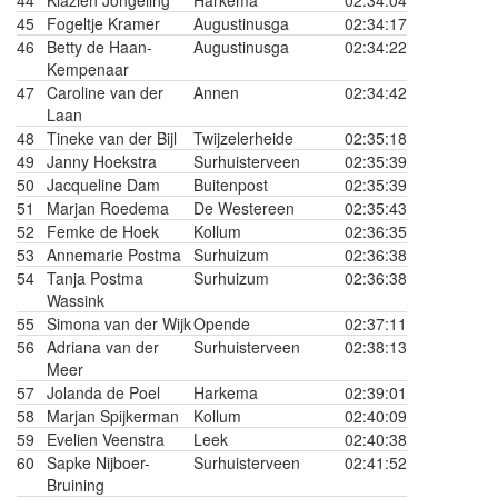
44
Klazien Jongeling
Harkema
02:34:04
45
Fogeltje Kramer
Augustinusga
02:34:17
46
Betty de Haan-
Augustinusga
02:34:22
Kempenaar
47
Caroline van der
Annen
02:34:42
Laan
48
Tineke van der Bijl
Twijzelerheide
02:35:18
49
Janny Hoekstra
Surhuisterveen
02:35:39
50
Jacqueline Dam
Buitenpost
02:35:39
51
Marjan Roedema
De Westereen
02:35:43
52
Femke de Hoek
Kollum
02:36:35
53
Annemarie Postma
Surhuizum
02:36:38
54
Tanja Postma
Surhuizum
02:36:38
Wassink
55
Simona van der Wijk
Opende
02:37:11
56
Adriana van der
Surhuisterveen
02:38:13
Meer
57
Jolanda de Poel
Harkema
02:39:01
58
Marjan Spijkerman
Kollum
02:40:09
59
Evelien Veenstra
Leek
02:40:38
60
Sapke Nijboer-
Surhuisterveen
02:41:52
Bruining