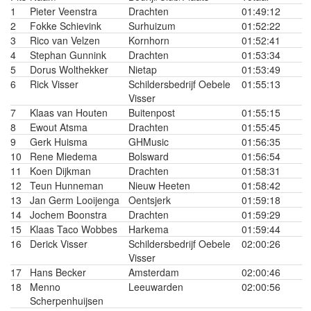
1
Pieter Veenstra
Drachten
01:49:12
2
Fokke Schievink
Surhuizum
01:52:22
3
Rico van Velzen
Kornhorn
01:52:41
4
Stephan Gunnink
Drachten
01:53:34
5
Dorus Wolthekker
Nietap
01:53:49
6
Rick Visser
Schildersbedrijf Oebele
01:55:13
Visser
7
Klaas van Houten
Buitenpost
01:55:15
8
Ewout Atsma
Drachten
01:55:45
9
Gerk Huisma
GHMusic
01:56:35
10
Rene Miedema
Bolsward
01:56:54
11
Koen Dijkman
Drachten
01:58:31
12
Teun Hunneman
Nieuw Heeten
01:58:42
13
Jan Germ Looijenga
Oentsjerk
01:59:18
14
Jochem Boonstra
Drachten
01:59:29
15
Klaas Taco Wobbes
Harkema
01:59:44
16
Derick Visser
Schildersbedrijf Oebele
02:00:26
Visser
17
Hans Becker
Amsterdam
02:00:46
18
Menno
Leeuwarden
02:00:56
Scherpenhuijsen