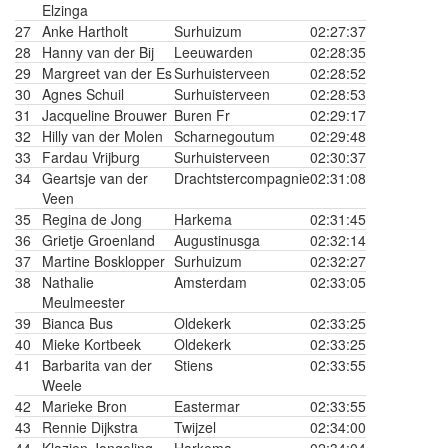
Elzinga
27
Anke Hartholt
Surhuizum
02:27:37
28
Hanny van der Bij
Leeuwarden
02:28:35
29
Margreet van der Es
Surhuisterveen
02:28:52
30
Agnes Schuil
Surhuisterveen
02:28:53
31
Jacqueline Brouwer
Buren Fr
02:29:17
32
Hilly van der Molen
Scharnegoutum
02:29:48
33
Fardau Vrijburg
Surhuisterveen
02:30:37
34
Geartsje van der
Drachtstercompagnie
02:31:08
Veen
35
Regina de Jong
Harkema
02:31:45
36
Grietje Groenland
Augustinusga
02:32:14
37
Martine Bosklopper
Surhuizum
02:32:27
38
Nathalie
Amsterdam
02:33:05
Meulmeester
39
Bianca Bus
Oldekerk
02:33:25
40
Mieke Kortbeek
Oldekerk
02:33:25
41
Barbarita van der
Stiens
02:33:55
Weele
42
Marieke Bron
Eastermar
02:33:55
43
Rennie Dijkstra
Twijzel
02:34:00