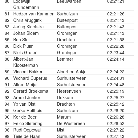
80
Lodewijk
Leeuwarden
02:21:21
Grundemann
81
Hedzer van Kammen
Surhuizum
02:21:26
82
Chris Vruggink
Buitenpost
02:21:43
83
Jaring Kloetstra
Buitenpost
02:21:43
84
Johan Bloem
Groningen
02:21:43
85
Ben Stel
Drachten
02:21:58
86
Dick Pluim
Groningen
02:22:28
87
Niels Gruter
Groningen
02:23:44
88
Albert-Jan
Lemmer
02:24:14
Kloosterman
89
Vincent Bakker
Albert en Aukje
02:24:22
90
Wichard Cuperus
Surhuisterveen
02:24:31
91
Alfred Meijer
Surhuisterveen
02:24:48
92
Gerard Broekema
Heerenveen
02:25:19
93
Arnold Jonker
Dokkum
02:25:27
94
Yp van Olst
Drachten
02:25:42
95
Gerke Holthuis
Surhuizum
02:26:20
96
Kor de Boer
Marum
02:26:28
97
Eelco Sletering
De Westereen
02:26:52
98
Rudi Oppewal
IJlst
02:27:22
99
Teije de Haan
Surhuisterveen
02:27:43