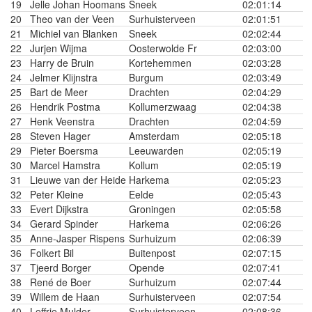
19
Jelle Johan Hoomans
Sneek
02:01:14
20
Theo van der Veen
Surhuisterveen
02:01:51
21
Michiel van Blanken
Sneek
02:02:44
22
Jurjen Wijma
Oosterwolde Fr
02:03:00
23
Harry de Bruin
Kortehemmen
02:03:28
24
Jelmer Klijnstra
Burgum
02:03:49
25
Bart de Meer
Drachten
02:04:29
26
Hendrik Postma
Kollumerzwaag
02:04:38
27
Henk Veenstra
Drachten
02:04:59
28
Steven Hager
Amsterdam
02:05:18
29
Pieter Boersma
Leeuwarden
02:05:19
30
Marcel Hamstra
Kollum
02:05:19
31
Lieuwe van der Heide
Harkema
02:05:23
32
Peter Kleine
Eelde
02:05:43
33
Evert Dijkstra
Groningen
02:05:58
34
Gerard Spinder
Harkema
02:06:26
35
Anne-Jasper Rispens
Surhuizum
02:06:39
36
Folkert Bil
Buitenpost
02:07:15
37
Tjeerd Borger
Opende
02:07:41
38
René de Boer
Surhuizum
02:07:44
39
Willem de Haan
Surhuisterveen
02:07:54
40
Leffrie Mulder
Surhuisterveen
02:08:36