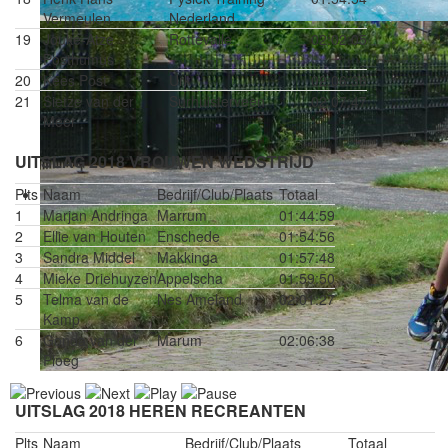
Vermeulen
Nederland
19
Jouke-Atze
Rottevalle
02:02:05
Posthumus
20
Kees Post
Urk
02:06:36
21
Sietze van der
Surhuisterveen
02:07:47
Meer
UITSLAG 2018 VROUWEN WEDSTRIJD
Plts
Naam
Bedrijf/Club/Plaats
Totaal
1
Marjan Andringa
Marrum
01:44:59
2
Ellie van Houten
Enschede
01:54:56
3
Sandra Middel
Makkinga
01:57:48
4
Mieke Driehuyzen
Appelscha
01:59:50
5
Telma van de
Nes Ameland
02:01:27
Kamp
6
Gonda van der
Marum
02:06:38
Ploeg
UITSLAG 2018 HEREN RECREANTEN
Plts
Naam
Bedrijf/Club/Plaats
Totaal