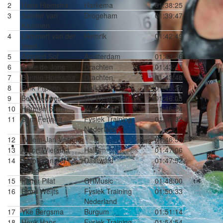
2
Hans Hiemstra
Harkema
01:38:25
3
Sander van
Drogeham
01:39:47
Kammen
4
Lammert van der
Hemrik
01:42:49
Veen
5
Armand Sol
Amsterdam
01:43:36
6
Anne de Jong
Drachten
01:43:41
7
Bennie Hoeksma
Drachten
01:43:48
8
Rink Pijpker
Hallum
01:45:27
9
Ben Douwes
De Westereen
01:46:03
10
Harmen Stam
Winneweer
01:46:24
11
Sam Feringa
Fysiek Training
01:46:32
Nederland
12
Willem-Jan Veltman
01:46:50
13
Anton Wiersma
Hallum
01:47:06
14
Jacob van der
Damwâld
01:47:52
Ploeg
15
Pieter Pilat
GHMusic
01:48:00
16
Bjorn Weijts
Fysiek Training
01:50:33
Nederland
17
Yke Bergsma
Burgum
01:51:14
18
Henk Hans
Fysiek Training
01:54:54