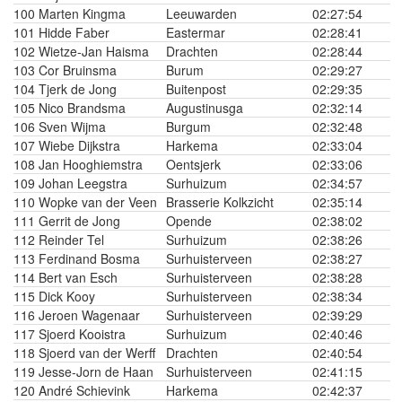
100
Marten Kingma
Leeuwarden
02:27:54
101
Hidde Faber
Eastermar
02:28:41
102
Wietze-Jan Haisma
Drachten
02:28:44
103
Cor Bruinsma
Burum
02:29:27
104
Tjerk de Jong
Buitenpost
02:29:35
105
Nico Brandsma
Augustinusga
02:32:14
106
Sven Wijma
Burgum
02:32:48
107
Wiebe Dijkstra
Harkema
02:33:04
108
Jan Hooghiemstra
Oentsjerk
02:33:06
109
Johan Leegstra
Surhuizum
02:34:57
110
Wopke van der Veen
Brasserie Kolkzicht
02:35:14
111
Gerrit de Jong
Opende
02:38:02
112
Reinder Tel
Surhuizum
02:38:26
113
Ferdinand Bosma
Surhuisterveen
02:38:27
114
Bert van Esch
Surhuisterveen
02:38:28
115
Dick Kooy
Surhuisterveen
02:38:34
116
Jeroen Wagenaar
Surhuisterveen
02:39:29
117
Sjoerd Kooistra
Surhuizum
02:40:46
118
Sjoerd van der Werff
Drachten
02:40:54
119
Jesse-Jorn de Haan
Surhuisterveen
02:41:15
120
André Schievink
Harkema
02:42:37