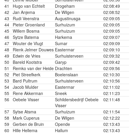
41
Hugo van Echtelt
Drogeham
02:08:49
42
Jan Anjema
De Wilgen
02:08:52
43
Rudi Veenstra
Augustinusga
02:09:05
44
Pieter Groenland
Surhuizum
02:09:05
45
Willem Bosma
Surhuizum
02:09:05
46
Sytze Batema
Harkema
02:09:07
47
Wouter de Vlugt
Sumar
02:09:09
48
Rienk Jelmer Douwes
Eastermar
02:09:10
49
Edwin de Vries
Surhuisterveen
02:09:32
50
Bareld Kootstra
Garyp
02:09:42
51
Remko van der Heide
Drachten
02:09:56
52
Piet Streefkerk
Boelenslaan
02:10:30
53
Bard Pultrum
Surhuisterveen
02:10:56
54
Jacob Mulder
Eastermar
02:11:02
55
Rene Akkerman
Sneek
02:11:23
56
Oebele Visser
Schildersbedrijf Oebele
02:11:48
Visser
57
Sytse Atsma
Surhuizum
02:11:54
58
Mark Cuperus
De Wilgen
02:12:22
59
Gerben de Bruin
Opende
02:13:43
60
Hille Hellema
Hallum
02:13:43