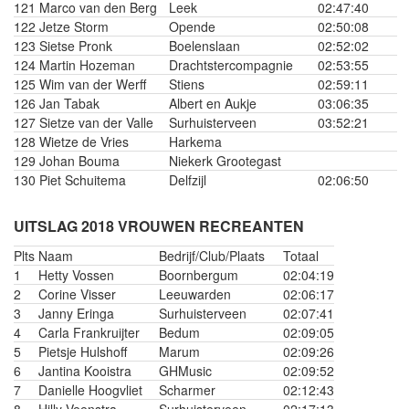
121
Marco van den Berg
Leek
02:47:40
122
Jetze Storm
Opende
02:50:08
123
Sietse Pronk
Boelenslaan
02:52:02
124
Martin Hozeman
Drachtstercompagnie
02:53:55
125
Wim van der Werff
Stiens
02:59:11
126
Jan Tabak
Albert en Aukje
03:06:35
127
Sietze van der Valle
Surhuisterveen
03:52:21
128
Wietze de Vries
Harkema
129
Johan Bouma
Niekerk Grootegast
130
Piet Schuitema
Delfzijl
02:06:50
UITSLAG 2018 VROUWEN RECREANTEN
Plts
Naam
Bedrijf/Club/Plaats
Totaal
1
Hetty Vossen
Boornbergum
02:04:19
2
Corine Visser
Leeuwarden
02:06:17
3
Janny Eringa
Surhuisterveen
02:07:41
4
Carla Frankruijter
Bedum
02:09:05
5
Pietsje Hulshoff
Marum
02:09:26
6
Jantina Kooistra
GHMusic
02:09:52
7
Danielle Hoogvliet
Scharmer
02:12:43