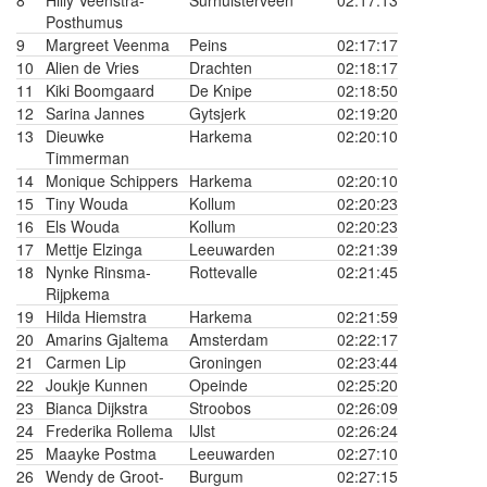
8
Hilly Veenstra-
Surhuisterveen
02:17:13
Posthumus
9
Margreet Veenma
Peins
02:17:17
10
Alien de Vries
Drachten
02:18:17
11
Kiki Boomgaard
De Knipe
02:18:50
12
Sarina Jannes
Gytsjerk
02:19:20
13
Dieuwke
Harkema
02:20:10
Timmerman
14
Monique Schippers
Harkema
02:20:10
15
Tiny Wouda
Kollum
02:20:23
16
Els Wouda
Kollum
02:20:23
17
Mettje Elzinga
Leeuwarden
02:21:39
18
Nynke Rinsma-
Rottevalle
02:21:45
Rijpkema
19
Hilda Hiemstra
Harkema
02:21:59
20
Amarins Gjaltema
Amsterdam
02:22:17
21
Carmen Lip
Groningen
02:23:44
22
Joukje Kunnen
Opeinde
02:25:20
23
Bianca Dijkstra
Stroobos
02:26:09
24
Frederika Rollema
IJlst
02:26:24
25
Maayke Postma
Leeuwarden
02:27:10
26
Wendy de Groot-
Burgum
02:27:15