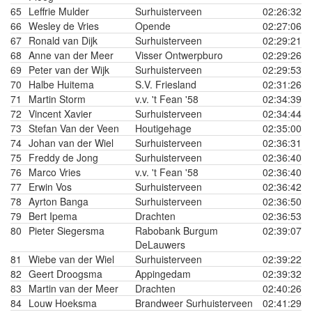
65
Leffrie Mulder
Surhuisterveen
02:26:32
66
Wesley de Vries
Opende
02:27:06
67
Ronald van Dijk
Surhuisterveen
02:29:21
68
Anne van der Meer
Visser Ontwerpburo
02:29:26
69
Peter van der Wijk
Surhuisterveen
02:29:53
70
Halbe Huitema
S.V. Friesland
02:31:26
71
Martin Storm
v.v. 't Fean '58
02:34:39
72
Vincent Xavier
Surhuisterveen
02:34:44
73
Stefan Van der Veen
Houtigehage
02:35:00
74
Johan van der Wiel
Surhuisterveen
02:36:31
75
Freddy de Jong
Surhuisterveen
02:36:40
76
Marco Vries
v.v. 't Fean '58
02:36:40
77
Erwin Vos
Surhuisterveen
02:36:42
78
Ayrton Banga
Surhuisterveen
02:36:50
79
Bert Ipema
Drachten
02:36:53
80
Pieter Siegersma
Rabobank Burgum
02:39:07
DeLauwers
81
Wiebe van der Wiel
Surhuisterveen
02:39:22
82
Geert Droogsma
Appingedam
02:39:32
83
Martin van der Meer
Drachten
02:40:26
84
Louw Hoeksma
Brandweer Surhuisterveen
02:41:29