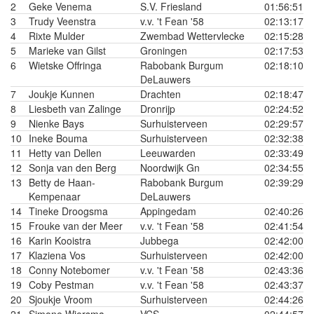
2
Geke Venema
S.V. Friesland
01:56:51
3
Trudy Veenstra
v.v. 't Fean '58
02:13:17
4
Rixte Mulder
Zwembad Wettervlecke
02:15:28
5
Marieke van Gilst
Groningen
02:17:53
6
Wietske Offringa
Rabobank Burgum
02:18:10
DeLauwers
7
Joukje Kunnen
Drachten
02:18:47
8
Liesbeth van Zalinge
Dronrijp
02:24:52
9
Nienke Bays
Surhuisterveen
02:29:57
10
Ineke Bouma
Surhuisterveen
02:32:38
11
Hetty van Dellen
Leeuwarden
02:33:49
12
Sonja van den Berg
Noordwijk Gn
02:34:55
13
Betty de Haan-
Rabobank Burgum
02:39:29
Kempenaar
DeLauwers
14
Tineke Droogsma
Appingedam
02:40:26
15
Frouke van der Meer
v.v. 't Fean '58
02:41:54
16
Karin Kooistra
Jubbega
02:42:00
17
Klaziena Vos
Surhuisterveen
02:42:00
18
Conny Notebomer
v.v. 't Fean '58
02:43:36
19
Coby Pestman
v.v. 't Fean '58
02:43:37
20
Sjoukje Vroom
Surhuisterveen
02:44:26