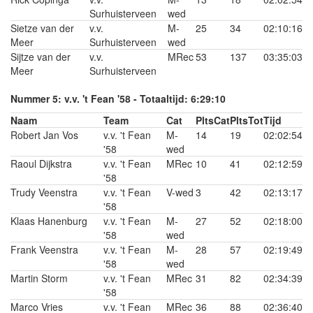
Surhuisterveen
wed
Sietze van der
v.v.
M-
25
34
02:10:16
Meer
Surhuisterveen
wed
Sijtze van der
v.v.
MRec
53
137
03:35:03
Meer
Surhuisterveen
Nummer 5: v.v. 't Fean '58 - Totaaltijd: 6:29:10
Naam
Team
Cat
PltsCat
PltsTot
Tijd
Robert Jan Vos
v.v. 't Fean
M-
14
19
02:02:54
'58
wed
Raoul Dijkstra
v.v. 't Fean
MRec
10
41
02:12:59
'58
Trudy Veenstra
v.v. 't Fean
V-wed
3
42
02:13:17
'58
Klaas Hanenburg
v.v. 't Fean
M-
27
52
02:18:00
'58
wed
Frank Veenstra
v.v. 't Fean
M-
28
57
02:19:49
'58
wed
Martin Storm
v.v. 't Fean
MRec
31
82
02:34:39
'58
Marco Vries
v.v. 't Fean
MRec
36
88
02:36:40