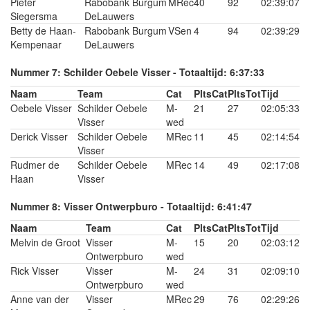
Pieter
Rabobank Burgum
MRec
40
92
02:39:07
Siegersma
DeLauwers
Betty de Haan-
Rabobank Burgum
VSen
4
94
02:39:29
Kempenaar
DeLauwers
Nummer 7: Schilder Oebele Visser - Totaaltijd: 6:37:33
Naam
Team
Cat
PltsCat
PltsTot
Tijd
Oebele Visser
Schilder Oebele
M-
21
27
02:05:33
Visser
wed
Derick Visser
Schilder Oebele
MRec
11
45
02:14:54
Visser
Rudmer de
Schilder Oebele
MRec
14
49
02:17:08
Haan
Visser
Nummer 8: Visser Ontwerpburo - Totaaltijd: 6:41:47
Naam
Team
Cat
PltsCat
PltsTot
Tijd
Melvin de Groot
Visser
M-
15
20
02:03:12
Ontwerpburo
wed
Rick Visser
Visser
M-
24
31
02:09:10
Ontwerpburo
wed
Anne van der
Visser
MRec
29
76
02:29:26