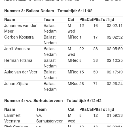
Nummer 3: Ballast Nedam - Totaaltijd: 6:11:02
Naam
Team
Cat
PltsCat
PltsTot
Tijd
Johannes van der
Ballast
M-
12
16
02:02:11
Meer
Nedam
wed
Gerben Kooistra
Ballast
MRec
1
17
02:02:52
Nedam
Jorrit Veenstra
Ballast
M-
22
28
02:05:59
Nedam
wed
Herman Ritsma
Ballast
MRec
8
38
02:12:25
Nedam
Auke van der Veer
Ballast
MRec
15
50
02:17:49
Nedam
Johan Zijlstra
Ballast
MRec
26
71
02:26:24
Nedam
Nummer 4: v.v. Surhuisterveen - Totaaltijd: 6:12:42
Naam
Team
Cat
PltsCat
PltsTot
Tijd
Lammert
v.v.
M-
8
12
01:59:33
Veenstra
Surhuisterveen
wed
Rick Copinga
v.v.
M-
13
18
02:02:54