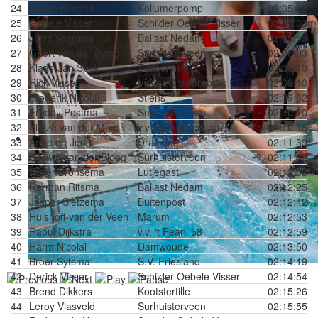
24
Marco Kingma
Kollumerpomp
02:05:22
25
Oebele Visser
Schilder Oebele Visser
02:05:33
26
Jorrit Veenstra
Ballast Nedam
02:05:59
27
Geert van der Ploeg
Surhuisterveen
02:06:03
28
Klaas-Jan Spek
Zaltbommel
02:08:40
29
Rick Visser
Visser Ontwerpburo
02:09:10
30
Frederik Nicolai
Stiens
02:09:32
31
Freddy Postma
Surhuisterveen
02:10:10
32
Sietze van der Meer
v.v. Surhuisterveen
02:10:16
33
Anne de Jong
Drachten
02:11:39
34
Gerwin van der Ploeg
Surhuisterveen
02:11:42
35
Pieter Bronsema
Lutjegast
02:12:03
36
Herman Ritsma
Ballast Nedam
02:12:25
37
Jasper Sietzema
Buitenpost
02:12:42
38
Hulshoff-van der Veen
Marum
02:12:53
39
Raoul Dijkstra
v.v. 't Fean '58
02:12:59
40
Harm Nicolai
Damwoude
02:13:50
41
Broer Sytsma
S.V. Friesland
02:14:19
42
Derick Visser
Schilder Oebele Visser
02:14:54
43
Brend Dikkers
Kootstertille
02:15:26
44
Leroy Vlasveld
Surhuisterveen
02:15:55