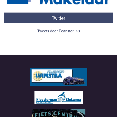
Twitter
Tweets door Feanster_40