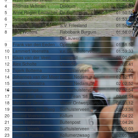
4
Thomas Veltman
Dokkum
01:44:57
5
Anne Rogier Leutscher
De Golfbreker
01:50:55
6
Symen de Jong
De Golfbreker
01:53:38
7
Laas Bonnema
S.V. Friesland
01:56:00
8
Gert Wolters
Rabobank Burgum
01:58:01
DeLauwers
9
Frank van den Eeden
Opende
01:58:52
10
Lammert Veenstra
v.v. Surhuisterveen
01:59:33
11
Klaas van der Veen
Lutjegast
02:00:06
12
Alex Scholte
Opende
02:00:41
13
Tsjerk Bottema
Surhuisterveen
02:01:55
14
Johannes van der Meer
Ballast Nedam
02:02:11
15
Gerben Kooistra
Ballast Nedam
02:02:52
16
Rick Copinga
v.v. Surhuisterveen
02:02:54
17
Robert Jan Vos
v.v. 't Fean '58
02:02:54
18
Melvin de Groot
Visser Ontwerpburo
02:03:12
19
Remco van der Ploeg
Surhuisterveen
02:03:36
20
Ronald Voersma
Kollum
02:04:22
21
Klaas Haijema
Buitenpost
02:04:26
22
Robert Snoek
Surhuisterveen
02:05:03
23
Hendrik Postma
Kollumerzwaag
02:05:03