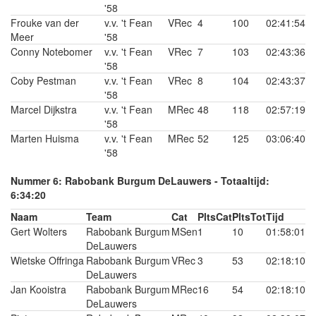
'58
Frouke van der
v.v. 't Fean
VRec
4
100
02:41:54
Meer
'58
Conny Notebomer
v.v. 't Fean
VRec
7
103
02:43:36
'58
Coby Pestman
v.v. 't Fean
VRec
8
104
02:43:37
'58
Marcel Dijkstra
v.v. 't Fean
MRec
48
118
02:57:19
'58
Marten Huisma
v.v. 't Fean
MRec
52
125
03:06:40
'58
Nummer 6: Rabobank Burgum DeLauwers - Totaaltijd:
6:34:20
Naam
Team
Cat
PltsCat
PltsTot
Tijd
Gert Wolters
Rabobank Burgum
MSen
1
10
01:58:01
DeLauwers
Wietske Offringa
Rabobank Burgum
VRec
3
53
02:18:10
DeLauwers
Jan Kooistra
Rabobank Burgum
MRec
16
54
02:18:10
DeLauwers