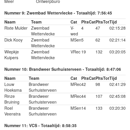
Meer
Ontwerpburo
Nummer 9: Zwembad Wettervlecke - Totaaltijd: 7:56:45
Naam
Team
Cat
PltsCat
PltsTot
Tijd
Rixte Mulder
Zwembad
V-
4
47
02:15:28
Wettervlecke
wed
Dick Kooy
Zwembad
MSen
5
62
02:21:14
Wettervlecke
Wiepkje
Zwembad
VRec
19
132
03:20:05
Kuipers
Wettervlecke
Nummer 10: Brandweer Surhuisterveen - Totaaltijd: 8:47:06
Naam
Team
Cat
PltsCat
PltsTot
Tijd
Louw
Brandweer
MRec
42
98
02:41:29
Hoeksma
Surhuisterveen
Rinze
Brandweer
MRec
44
107
02:45:08
Bruining
Surhuisterveen
Roel
Brandweer
MSen
14
133
03:20:30
Veenstra
Surhuisterveen
Nummer 11: VCS - Totaaltijd: 8:58:35