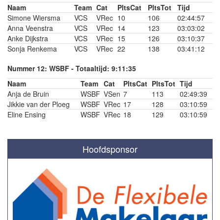
Naam
Team
Cat
PltsCat
PltsTot
Tijd
Simone Wiersma
VCS
VRec
10
106
02:44:57
Anna Veenstra
VCS
VRec
14
123
03:03:02
Anke Dijkstra
VCS
VRec
15
126
03:10:37
Sonja Renkema
VCS
VRec
22
138
03:41:12
Nummer 12: WSBF - Totaaltijd: 9:11:35
Naam
Team
Cat
PltsCat
PltsTot
Tijd
Anja de Bruin
WSBF
VSen
7
113
02:49:39
Jikkie van der Ploeg
WSBF
VRec
17
128
03:10:59
Eline Ensing
WSBF
VRec
18
129
03:10:59
Hoofdsponsor