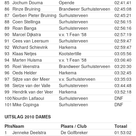
85
Jochum Douma
Opende
02:41:41
86
Rinze Bruining
Brandweer Surhuisterveen
02:45:08
87
Gerben Pieter Bruining
Surhuisterveen
02:45:21
88
Coen Stellinga
Surhuisterveen
02:56:15
89
Roan Banga
Surhuisterveen
02:56:16
90
Marcel Dijkstra
v.v. 't Fean '58
02:57:19
91
Cees van Leersum
Surhuisterveen
02:59:47
92
Wichard Schievink
Harkema
02:59:47
93
Klaas Netjes
Kootstertille
03:05:56
94
Marten Huisma
v.v. 't Fean '58
03:06:40
95
Roel Veenstra
Brandweer Surhuisterveen
03:20:30
96
Oeds Helder
Harkema
03:32:45
97
Sijtze van der Meer
v.v. Surhuisterveen
03:35:03
98
Sietze van der Valle
Surhuisterveen
03:44:48
99
Hendrik van der Veer
Harkema
03:52:18
100
Nourdin Laifaoui
Surhuisterveen
DNF
101
Mike Copinga
Surhuisterveen
DNF
UITSLAG 2010 DAMES
Plts
Naam
Plaats / Club
Totaal
1
Jenneke Deelstra
De Golfbreker
01:53:02