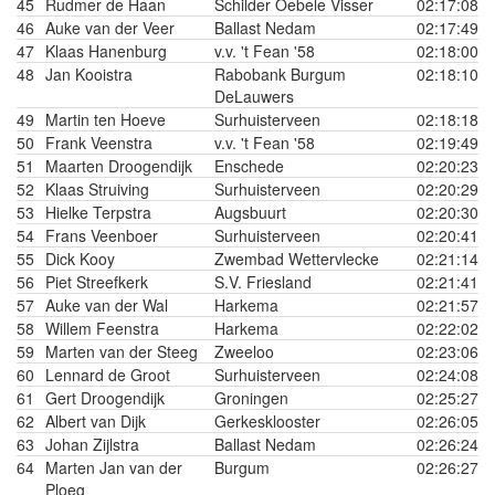
45
Rudmer de Haan
Schilder Oebele Visser
02:17:08
46
Auke van der Veer
Ballast Nedam
02:17:49
47
Klaas Hanenburg
v.v. 't Fean '58
02:18:00
48
Jan Kooistra
Rabobank Burgum
02:18:10
DeLauwers
49
Martin ten Hoeve
Surhuisterveen
02:18:18
50
Frank Veenstra
v.v. 't Fean '58
02:19:49
51
Maarten Droogendijk
Enschede
02:20:23
52
Klaas Struiving
Surhuisterveen
02:20:29
53
Hielke Terpstra
Augsbuurt
02:20:30
54
Frans Veenboer
Surhuisterveen
02:20:41
55
Dick Kooy
Zwembad Wettervlecke
02:21:14
56
Piet Streefkerk
S.V. Friesland
02:21:41
57
Auke van der Wal
Harkema
02:21:57
58
Willem Feenstra
Harkema
02:22:02
59
Marten van der Steeg
Zweeloo
02:23:06
60
Lennard de Groot
Surhuisterveen
02:24:08
61
Gert Droogendijk
Groningen
02:25:27
62
Albert van Dijk
Gerkesklooster
02:26:05
63
Johan Zijlstra
Ballast Nedam
02:26:24
64
Marten Jan van der
Burgum
02:26:27
Ploeg