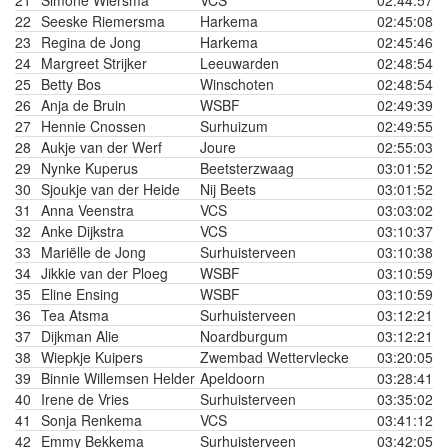
21
Simone Wiersma
VCS
02:44:57
22
Seeske Riemersma
Harkema
02:45:08
23
Regina de Jong
Harkema
02:45:46
24
Margreet Strijker
Leeuwarden
02:48:54
25
Betty Bos
Winschoten
02:48:54
26
Anja de Bruin
WSBF
02:49:39
27
Hennie Cnossen
Surhuizum
02:49:55
28
Aukje van der Werf
Joure
02:55:03
29
Nynke Kuperus
Beetsterzwaag
03:01:52
30
Sjoukje van der Heide
Nij Beets
03:01:52
31
Anna Veenstra
VCS
03:03:02
32
Anke Dijkstra
VCS
03:10:37
33
Mariëlle de Jong
Surhuisterveen
03:10:38
34
Jikkie van der Ploeg
WSBF
03:10:59
35
Eline Ensing
WSBF
03:10:59
36
Tea Atsma
Surhuisterveen
03:12:21
37
Dijkman Alie
Noardburgum
03:12:21
38
Wiepkje Kuipers
Zwembad Wettervlecke
03:20:05
39
Binnie Willemsen Helder
Apeldoorn
03:28:41
40
Irene de Vries
Surhuisterveen
03:35:02
41
Sonja Renkema
VCS
03:41:12
42
Emmy Bekkema
Surhuisterveen
03:42:05