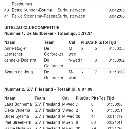
Posthumus
43
Dettje Kunnen-Bouma
Surhuisterveen
03:42:05
44
Feikje Steensma-Postma
Surhuisterveen
03:42:06
UITSLAG CLUBCOMPETITIE
Nummer 1: De Golfbreker - Totaaltijd: 5:37:34
Naam
Team
Cat
PltsCat
PltsTot
Tijd
Anne Rogier
De
M-
5
5
01:50:55
Leutscher
Golfbreker
wed
Jenneke Deelstra
De
V-wed
1
6
01:53:02
Golfbreker
Symen de Jong
De
M-
6
7
01:53:38
Golfbreker
wed
Nummer 2: S.V. Friesland - Totaaltijd: 6:07:09
Naam
Team
Cat
PltsCat
PltsTot
Tijd
Laas Bonnema
S.V. Friesland
M-wed
7
8
01:56:00
Geke Venema
S.V. Friesland
V-wed
2
9
01:56:51
Broer Sytsma
S.V. Friesland
M-wed
26
44
02:14:19
Piet Streefkerk
S.V. Friesland
MSen
6
63
02:21:41
Halbe Huitema
S.V. Friesland
MRec
30
79
02:31:26